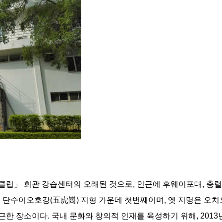
」 회관 강습센터의 오래된 것으로, 인근에 후웨이포대, 충렬사
 단수이오호강(五虎崗) 지형 가운데 첫번째이며, 옛 지명은 오치오
한 장소이다. 국내 문화와 창의적 인재를 육성하기 위해, 201