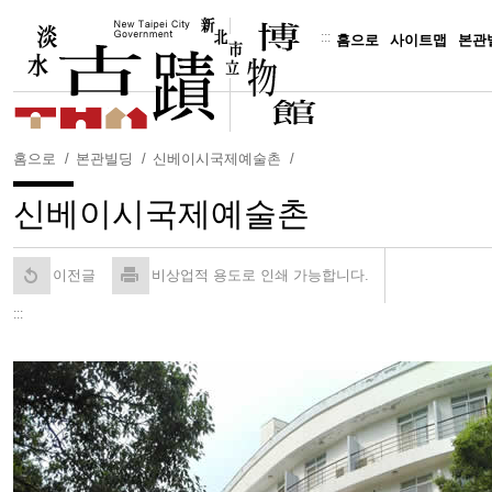
주
요
:::
홈으로
사이트맵
본관
내
용
보
기
홈으로
본관빌딩
신베이시국제예술촌
신베이시국제예술촌
이전글
비상업적 용도로 인쇄 가능합니다.
:::