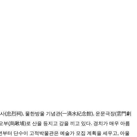
(忠烈祠), 물한방울 기념관(一滴水紀念館), 운문극장(雲門劇
부(烏啾埔)로 산을 등지고 강을 끼고 있다. 경치가 매우 아름
3년부터 단수이 고적박물관은 예술가 모집 계획을 세우고, 아울