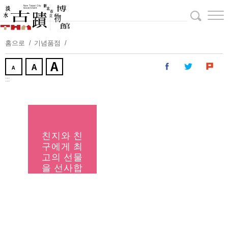
주
요
내
용
홈으로
기념품점
보
기
:::
친지와 친
구에게 최
고의 선물
을 선사합
니다.