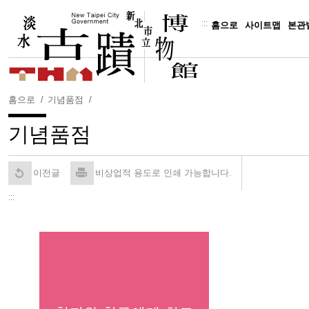
주
요
:::
홈으로
사이트맵
본관
내
용
보
기
홈으로
기념품점
기념품점
이전글
비상업적 용도로 인쇄 가능합니다.
:::